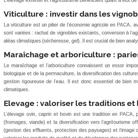
L’élevage extensif et l’agritourisme bénéficient quant à eux de
Viticulture : investir dans les vign
La viticulture est un pilier de l’économie agricole en PAC
sont variées : rachat de vignobles existants, conversion à l’agr
aléas climatiques (sécheresse, gel). Il est crucial de bien anal
Maraîchage et arboriculture : parier
Le maraîchage et l’arboriculture connaissent un essor impo
biologique et de la permaculture, la diversification des cult
gestion rigoureuse de l’eau. Il est donc essentiel de bien m
climatiques.
Elevage : valoriser les traditions e
L’élevage ovin, caprin et bovin est une tradition en PACA, 
(fromages, viande) et la diversification vers l’agritourisme o
(gestion des effluents, protection des paysages) et l’image d