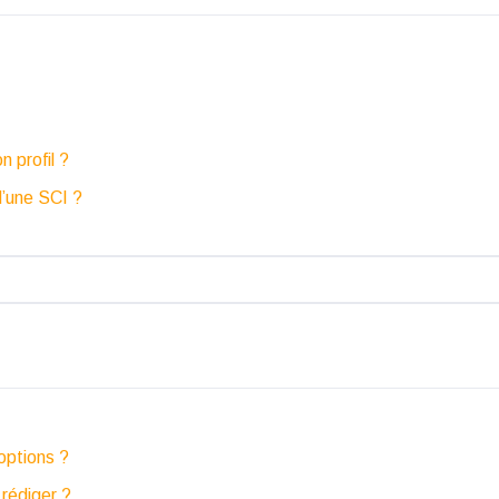
n profil ?
d’une SCI ?
options ?
 rédiger ?